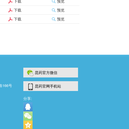
下载
预览
下载
预览
下载
预览
昆药官方微信
166号
昆药官网手机站
分享: