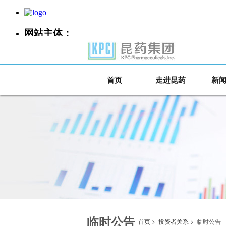
首页
走进昆药
新
临时公告
首页
>
投资者关系
>
临时公告