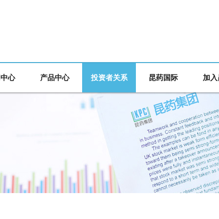
闻中心
产品中心
投资者关系
昆药国际
加入