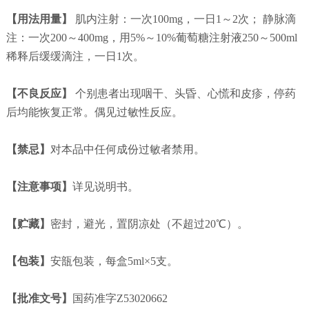
【用法用量】
肌内注射：一次100mg，一日1～2次； 静脉滴
注：一次200～400mg，用5%～10%葡萄糖注射液250～500ml
稀释后缓缓滴注，一日1次。
【不良反应】
个别患者出现咽干、头昏、心慌和皮疹，停药
后均能恢复正常。偶见过敏性反应。
【禁忌】
对本品中任何成份过敏者禁用。
【注意事项】
详见说明书。
【贮藏】
密封，避光，置阴凉处（不超过20℃）。
【包装】
安瓿包装，每盒5ml×5支。
【批准文号】
国药准字Z53020662