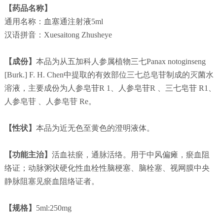
【药品名称】
通用名称：血塞通注射液5ml
汉语拼音：Xuesaitong Zhusheye
【成份】
本品为从五加科人参属植物三七Panax notoginseng
[Burk.] F. H. Chen中提取的有效部位三七总皂苷制成的灭菌水
溶液，主要成份为人参皂苷R 1、人参皂苷R 、三七皂苷 R1、
人参皂苷 、人参皂苷 Re。
【性状】
本品为近无色至黄色的澄明液体。
【功能主治】
活血祛瘀，通脉活络。用于中风偏瘫，瘀血阻
络证；动脉粥状硬化性血栓性脑梗塞、脑栓塞、视网膜中央
静脉阻塞见瘀血阻络证者。
【规格】
5ml:250mg