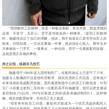
“我理解的工匠精神，就是一种敬业奉献，务实求真，精益求精的
品质。不坚守，无匠心。坚守是对使命的一种继承。”提到工匠精神
时，杨建强说出了自己的理解，他说，我不知道自己是否符合匠人的
标准，但我知道，一旦决定要做一件事，就必须全心投入。将毕生岁
月奉献给一门手艺，一项事业，一种信仰，穷尽一生磨炼配药技能，
这就是我正在做的事情。
持之以恒，练就非凡技艺
杨建强于1980年进入昆明制药厂，在配药岗位上已坚守了37年。
他最令人敬佩的不仅是他吃苦耐劳、踏实负责的工作品质，还有他37
年来练就的高超配药技能。昆药集团制造中心的员工们都知道，针剂
分厂小容量注射剂二车间有一位配药高手叫杨建强，他可以把含量误
差控制在1%以内，PH与目标值之间的误差准确控制到0.1，这样精
确、稳定的配置标准，车间员工无人能及。
“经常有年轻员工问我，要如何才能成为一个技艺高超的配药人
员？我说没有捷径，我也是用了几十年的时间来磨练，持之以恒的勤