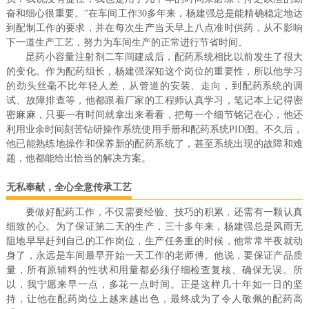
奋和细心很重要。”在车间工作30多年来，杨建强总是能精确稳定地达
到配制工作的要求，并在每次生产当天早上八点准时供药，从不影响
下一道生产工艺，努力为车间生产的正常进行节省时间。
昆药小容量注射剂二车间建成后，配药系统相比以前发生了很大
的变化。作为配药组长，杨建强深知这个岗位的重要性，所以他学习
的劲头丝毫不比年轻人差，从管道的安装、走向，到配药系统的调
试、故障排查等，他都跟着厂家的工程师认真学习，笔记本上记得密
密麻麻，只要一有时间就拿出来看看，把每一个细节铭记在心，他还
利用业余时间刻苦钻研操作系统使用手册和配药系统PID图。不久后，
他已能熟练地操作和保养新的配药系统了，甚至系统出现的故障和难
题，他都能给出恰当的解决方案。
无私奉献，全心全意传承工艺
要做好配药工作，不仅需要经验、技巧的积累，还需有一颗认真
细致的心。为了保证第二天的生产，三十多年来，杨建强总是风雨无
阻地早早赶到自己的工作岗位，生产任务重的时候，他常常半夜就动
身了，永远是车间最早开始一天工作的老师傅。他说，要保证产品质
量，所有原辅料的性状和用量都必须仔细检查复核、确保无误。所
以，我宁愿来早一点，多花一点时间。正是这样几十年如一日的坚
持，让他在配药岗位上越来越出色，最终成为了令人敬佩的配药高