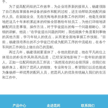
手。
为了提高配药组的工作效率，为企业培养新的接班人，杨建强除
了自己熟练掌握各种设备的操作和配药过程，还主动帮助其他配药操
作人员。在兢兢业业、无怨无悔地承担多数工作的同时，他毫无保留
地把这几十年来积累起来的经验全部教给年轻员工，为他们详细地讲
解配药注意事项、操作方法，对于学徒提出的每一个问题都耐心、详
细的讲解。他说：“在学徒提出问题的同时，我也能换个角度看到事物
的其他方面，学习年轻人的优点，从而更全面地掌握工作技能。”目
前，杨建强培养出的不少学徒已经成为配药工序的中流砥柱，在各个
车间的工作岗位上做出自己的贡献。
再过几年，杨建强就要退休了，令他欣慰的是，他在平凡岗位上
体现出的朴实作风和高尚品质，已经深深地影响了一批年轻的接班
人。正如一位配药组的员工所说：“虽然现在的社会很浮躁，但我们在
杨师身上，看到了昆药人的细致、专业和专注，希望我们以后也能成
为像杨师一样优秀的配药人员，把昆药人的优良传统融入我们的生活
和工作中。
产品中心
走进昆药
联系我们