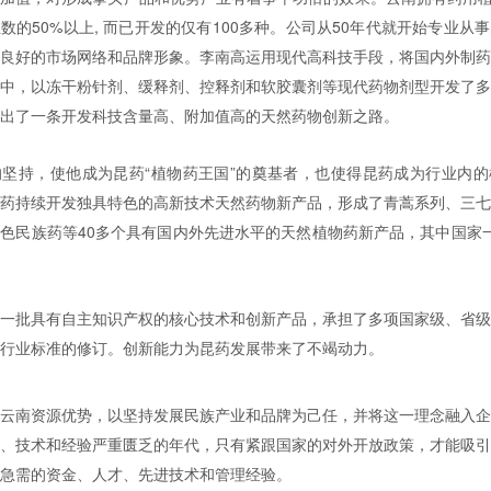
数的50%以上, 而已开发的仅有100多种。公司从50年代就开始专业从
良好的市场网络和品牌形象。
李南高运用现代高科技手段，将国内外制
中，以冻干粉针剂、缓释剂、控释剂和软胶囊剂等现代药物剂型开发了
出了一条开发科技含量高、附加值高的天然药物创新之路。
坚持，使他成为昆药“植物药王国”的奠基者，也使得昆药成为行业内
药持续开发独具特色的高新技术天然药物新产品，形成了青蒿系列、三
色民族药等40多个具有国内外先进水平的天然植物药新产品，其中国家
。
一批具有自主知识产权的核心技术和创新产品，承担了多项国家级、省
行业标准的修订。创新能力为昆药发展带来了不竭动力。
云南资源优势，以坚持发展民族产业和品牌为己任，并将这一理念融入
、技术和经验严重匮乏的年代，只有紧跟国家的对外开放政策，才能吸
急需的资金、人才、先进技术和管理经验。