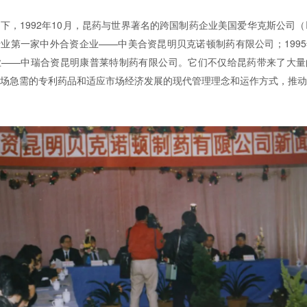
下，1992年10月，昆药与世界著名的跨国制药企业美国爱华克斯公司（I
业第一家中外合资企业——中美合资昆明贝克诺顿制药有限公司；199
业——中瑞合资昆明康普莱特制药有限公司。它们不仅给昆药带来了大量
场急需的专利药品和适应市场经济发展的现代管理理念和运作方式，推