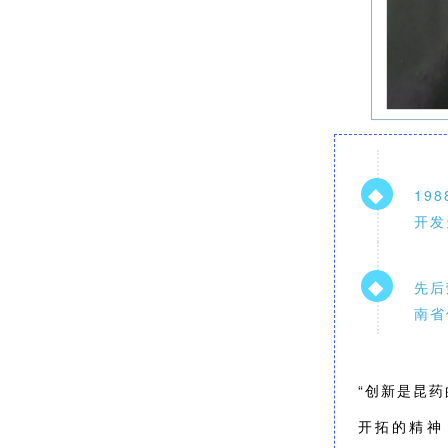
◆
19
开发
◆
先后
南省
“创新是昆
开拓的精神