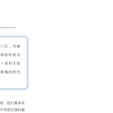
月1日，为解
云南医药复兴
等一系列天然
人敬佩的时代
业绩，他们秉承卓
丝不苟把它做到极